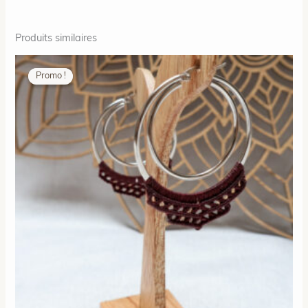
Produits similaires
Promo !
Promo !