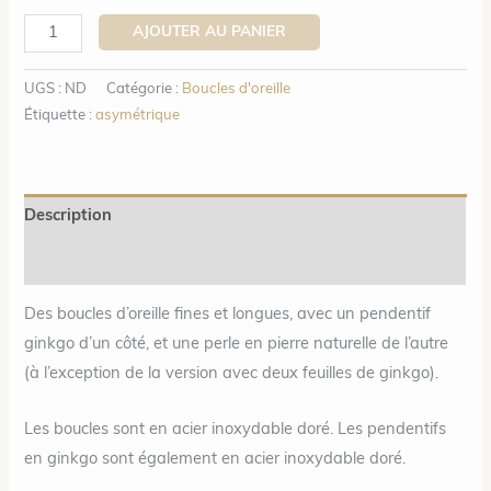
quantité
AJOUTER AU PANIER
de
Boucles
UGS :
ND
Catégorie :
Boucles d'oreille
d'oreille
Étiquette :
asymétrique
Ginkgo
-
Pierre
Description
naturelle
Informations complémentaires
au
choix
Des boucles d’oreille fines et longues, avec un pendentif
ginkgo d’un côté, et une perle en pierre naturelle de l’autre
(à l’exception de la version avec deux feuilles de ginkgo).
Les boucles sont en acier inoxydable doré. Les pendentifs
en ginkgo sont également en acier inoxydable doré.