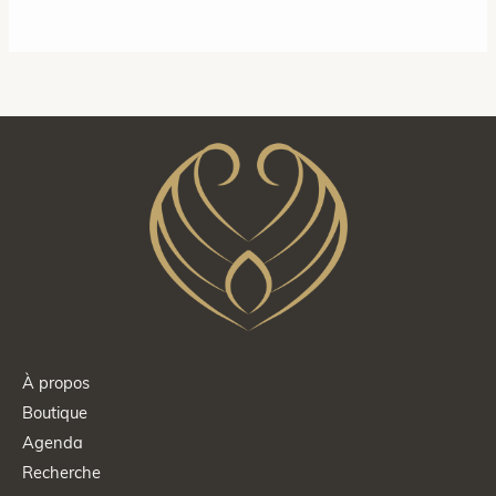
était :
est :
25,00 €.
19,00 €.
À propos
Boutique
Agenda
Recherche