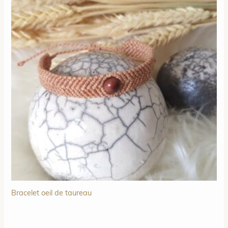
Bracelet oeil de taureau
Le
Le
prix
prix
initial
actuel