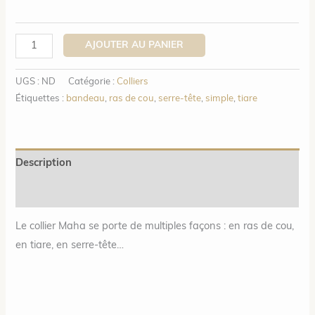
quantité
AJOUTER AU PANIER
de
Maha
UGS :
ND
Catégorie :
Colliers
lite
Étiquettes :
bandeau
,
ras de cou
,
serre-tête
,
simple
,
tiare
-
Collier
multi-
Description
positions
Informations complémentaires
Le collier Maha se porte de multiples façons : en ras de cou,
en tiare, en serre-tête…