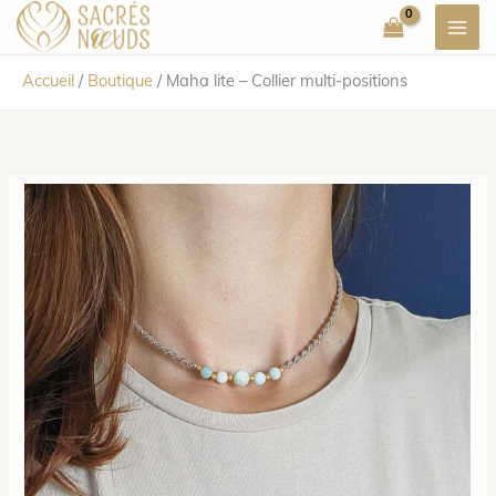
Aller
au
contenu
Accueil
/
Boutique
/
Maha lite – Collier multi-positions