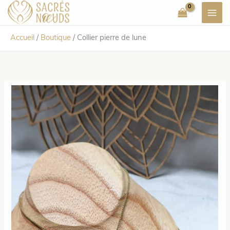
Aller
au
contenu
Accueil
/
Boutique
/
Collier pierre de lune