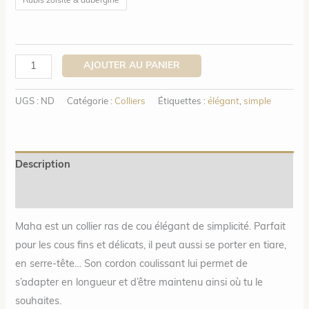
Rubis zoïsite & aubergine
quantité
AJOUTER AU PANIER
de
Maha
UGS :
ND
Catégorie :
Colliers
Étiquettes :
élégant
,
simple
-
Collier
multi-
Description
positions
-
Informations complémentaires
Déclinaisons
Maha est un collier ras de cou élégant de simplicité. Parfait
au
pour les cous fins et délicats, il peut aussi se porter en tiare,
choix
en serre-tête… Son cordon coulissant lui permet de
s’adapter en longueur et d’être maintenu ainsi où tu le
souhaites.