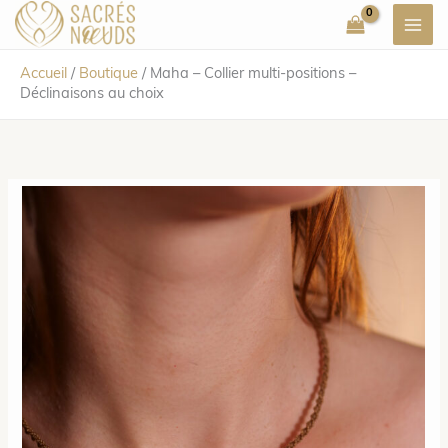
Aller
au
contenu
Accueil
/
Boutique
/
Maha – Collier multi-positions –
Déclinaisons au choix