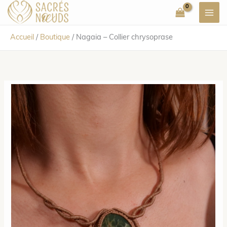
Aller
au
contenu
Accueil
/
Boutique
/
Nagaia – Collier chrysoprase