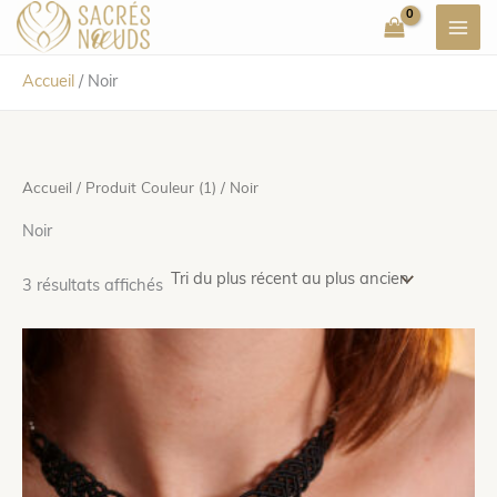
Aller
au
contenu
Accueil
/
Noir
Accueil
/ Produit Couleur (1) / Noir
Noir
Trié
3 résultats affichés
du
plus
récent
au
plus
ancien