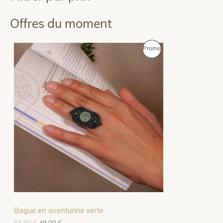
Offres du moment
P
Promo
R
O
D
U
I
T
E
N
P
Bague en aventurine verte
R