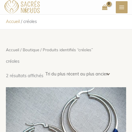
Aller
au
contenu
Accueil
/
créoles
Accueil
/
Boutique
/ Produits identifiés “créoles”
créoles
Trié
2 résultats affichés
du
plus
récent
au
plus
ancien