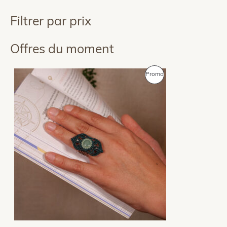
Filtrer par prix
Offres du moment
P
Promo
R
O
D
U
I
T
E
N