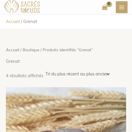
Aller
au
contenu
Accueil
/
Grenat
Accueil
/
Boutique
/ Produits identifiés “Grenat”
Grenat
Trié
4 résultats affichés
du
plus
récent
au
plus
ancien