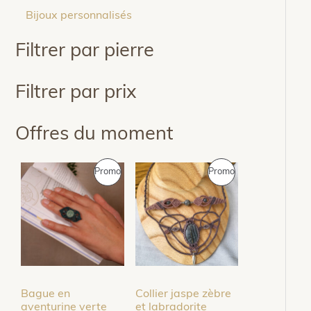
Bijoux personnalisés
Filtrer par pierre
Filtrer par prix
Offres du moment
P
P
Promo
Promo
R
R
O
O
D
D
U
U
Bague en
Collier jaspe zèbre
I
I
aventurine verte
et labradorite