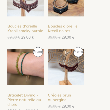
0
.
0
.
O
O
R
R
i
t
i
t
t
u
t
u
€
€
D
D
O
O
i
e
i
e
.
.
a
l
a
l
U
U
M
M
l
e
l
e
é
s
é
s
Boucles d'oreille
Boucles d'oreille
I
I
t
t
t
t
O
O
Kreoli smoky purple
Kreoli noires
a
a
L
L
L
L
39,00
€
29,00
€
39,00
€
29,00
€
T
T
i
:
i
:
T
T
e
e
e
e
t
3
t
2
p
p
p
p
5
9
E
E
I
I
r
r
r
r
P
P
Promo
Promo
:
,
:
,
i
i
i
i
3
0
3
0
N
N
O
O
x
x
x
x
R
R
9
0
9
0
i
a
i
a
,
,
P
P
N
N
n
c
n
c
0
€
0
€
O
O
i
t
i
t
0
.
0
.
R
R
t
u
t
u
D
D
i
e
i
e
€
€
O
O
a
l
a
l
.
.
U
U
l
e
l
e
é
s
é
s
M
M
Bracelet Divina -
Créoles brun
I
I
t
t
t
t
Pierre naturelle au
aubergine
a
a
O
O
choix
L
L
35,00
€
29,00
€
T
T
i
:
i
: