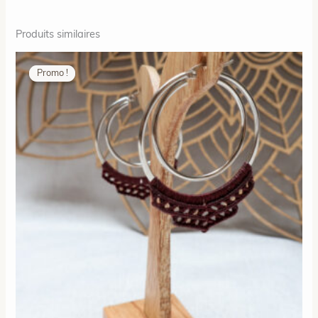
Produits similaires
Promo !
Promo !