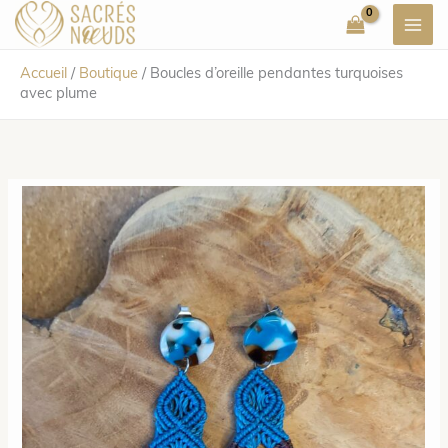
Aller
au
contenu
Accueil
/
Boutique
/
Boucles d’oreille pendantes turquoises
avec plume