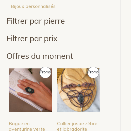
Bijoux personnalisés
Filtrer par pierre
Filtrer par prix
Offres du moment
P
P
Promo
Promo
R
R
O
O
D
D
U
U
Bague en
Collier jaspe zèbre
I
I
aventurine verte
et labradorite